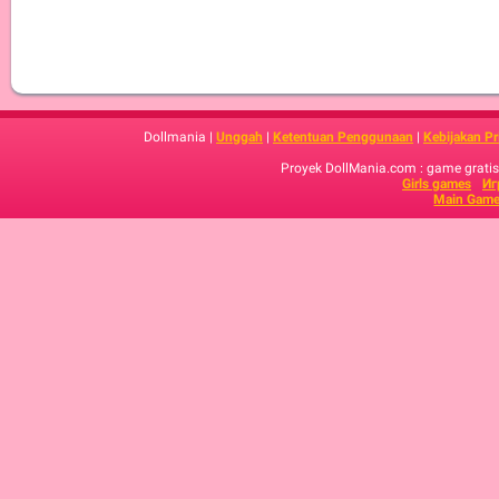
Dollmania |
Unggah
|
Ketentuan Penggunaan
|
Kebijakan Pr
Proyek DollMania.com : game gratis,
Girls games
Иг
Main Game