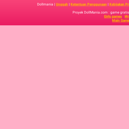
Dollmania |
Unggah
|
Ketentuan Penggunaan
|
Kebijakan Pr
Proyek DollMania.com : game gratis,
Girls games
Иг
Main Game