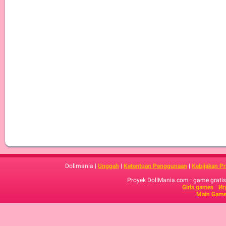
Dollmania |
Unggah
|
Ketentuan Penggunaan
|
Kebijakan Pr
Proyek DollMania.com : game gratis,
Girls games
Иг
Main Game