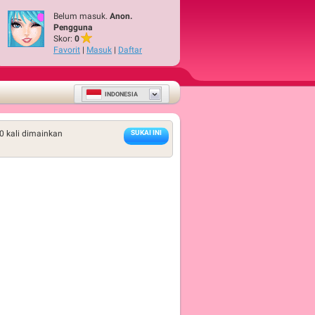
Belum masuk.
Anon.
Pengguna
Skor:
0
Favorit
|
Masuk
|
Daftar
INDONESIA
0
kali dimainkan
SUKAI INI