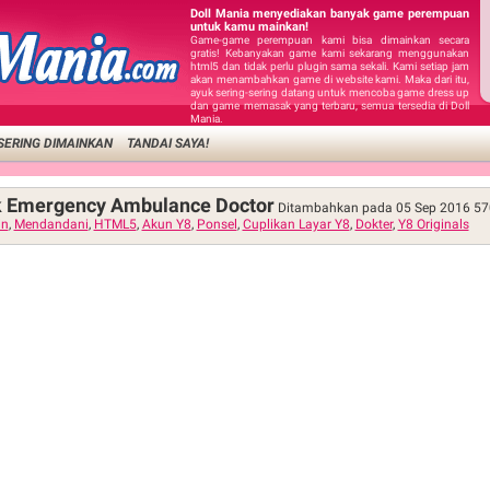
Doll Mania menyediakan banyak game perempuan
untuk kamu mainkan!
Game-game perempuan kami bisa dimainkan secara
gratis! Kebanyakan game kami sekarang menggunakan
html5 dan tidak perlu plugin sama sekali. Kami setiap jam
akan menambahkan game di website kami. Maka dari itu,
ayuk sering-sering datang untuk mencoba game dress up
dan game memasak yang terbaru, semua tersedia di Doll
Mania.
SERING DIMAINKAN
TANDAI SAYA!
 Emergency Ambulance Doctor
Ditambahkan pada 05 Sep 2016
57
in
,
Mendandani
,
HTML5
,
Akun Y8
,
Ponsel
,
Cuplikan Layar Y8
,
Dokter
,
Y8 Originals