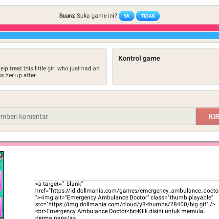
Suara:
Suka game ini?
YA
TIDAK
Kontrol game
treat this little girl who just had an
 her up after.