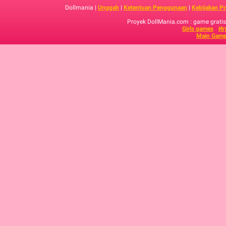
Dollmania |
Unggah
|
Ketentuan Penggunaan
|
Kebijakan Pr
Proyek DollMania.com : game gratis,
Girls games
Иг
Main Game