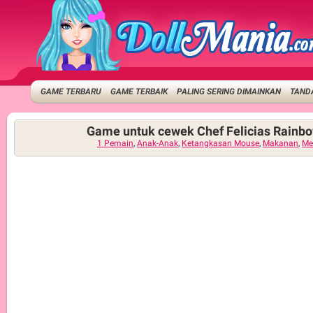
GAME TERBARU
GAME TERBAIK
PALING SERING DIMAINKAN
TANDA
Game untuk cewek Chef Felicias Rainb
1 Pemain
,
Anak-Anak
,
Ketangkasan Mouse
,
Makanan
,
Me