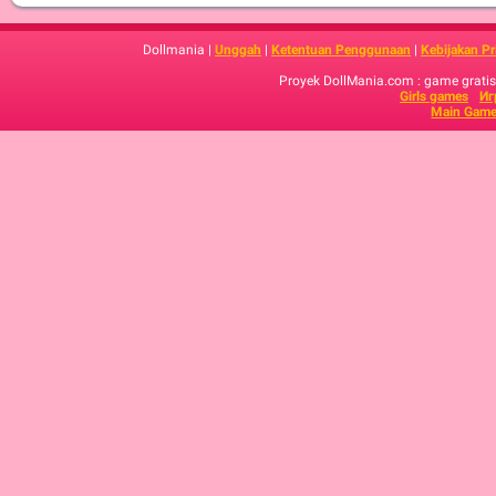
Dollmania |
Unggah
|
Ketentuan Penggunaan
|
Kebijakan Pr
Proyek DollMania.com : game gratis,
Girls games
Иг
Main Game