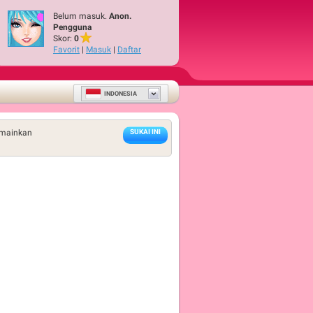
Belum masuk.
Anon.
Pengguna
Skor:
0
Favorit
|
Masuk
|
Daftar
INDONESIA
imainkan
SUKAI INI