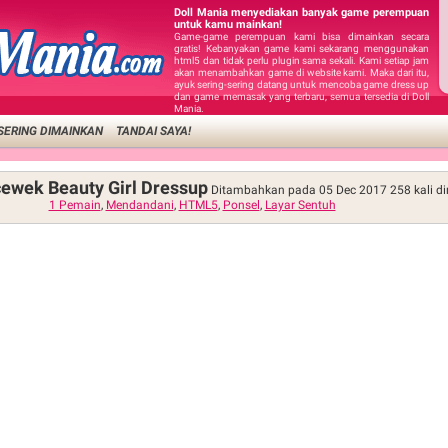
Doll Mania menyediakan banyak game perempuan
untuk kamu mainkan!
Game-game perempuan kami bisa dimainkan secara
gratis! Kebanyakan game kami sekarang menggunakan
html5 dan tidak perlu plugin sama sekali. Kami setiap jam
akan menambahkan game di website kami. Maka dari itu,
ayuk sering-sering datang untuk mencoba game dress up
dan game memasak yang terbaru, semua tersedia di Doll
Mania.
SERING DIMAINKAN
TANDAI SAYA!
ewek Beauty Girl Dressup
Ditambahkan pada 05 Dec 2017
258
kali d
1 Pemain
,
Mendandani
,
HTML5
,
Ponsel
,
Layar Sentuh