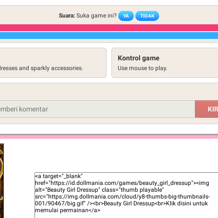
Suara:
Suka game ini?
YA
TIDAK
Kontrol game
 dresses and sparkly accessories.
Use mouse to play.