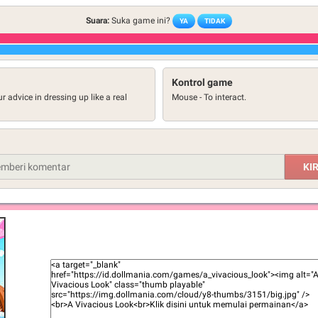
Suara:
Suka game ini?
YA
TIDAK
Kontrol game
ur advice in dressing up like a real
Mouse - To interact.