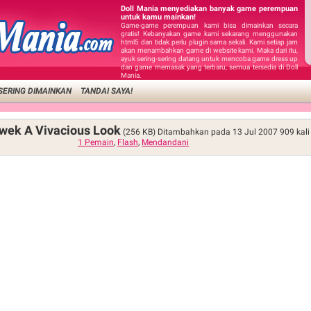
Doll Mania menyediakan banyak game perempuan
untuk kamu mainkan!
Game-game perempuan kami bisa dimainkan secara
gratis! Kebanyakan game kami sekarang menggunakan
html5 dan tidak perlu plugin sama sekali. Kami setiap jam
akan menambahkan game di website kami. Maka dari itu,
ayuk sering-sering datang untuk mencoba game dress up
dan game memasak yang terbaru, semua tersedia di Doll
Mania.
SERING DIMAINKAN
TANDAI SAYA!
wek A Vivacious Look
(256 KB)
Ditambahkan pada 13 Jul 2007
909
kali
1 Pemain
,
Flash
,
Mendandani