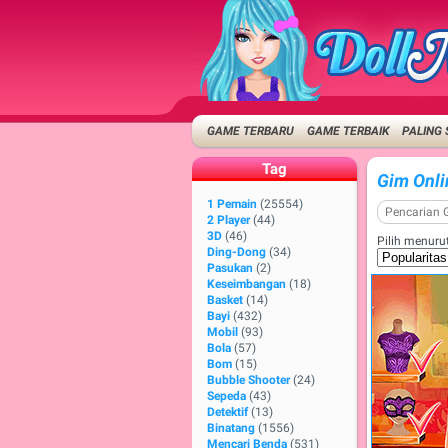
GAME TERBARU
GAME TERBAIK
PALING 
Tag
Gim Onli
1 Pemain
(25554)
2 Player
(44)
3D
(46)
Pilih menurut
Ding-Dong
(34)
Pasukan
(2)
Keseimbangan
(18)
Basket
(14)
Bayi
(432)
Mobil
(93)
Bola
(57)
Bom
(15)
Bubble Shooter
(24)
Sepeda
(43)
Detektif
(13)
Binatang
(1556)
Mencari Benda
(531)