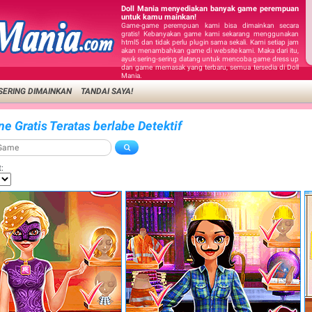
Doll Mania menyediakan banyak game perempuan
untuk kamu mainkan!
Game-game perempuan kami bisa dimainkan secara
gratis! Kebanyakan game kami sekarang menggunakan
html5 dan tidak perlu plugin sama sekali. Kami setiap jam
akan menambahkan game di website kami. Maka dari itu,
ayuk sering-sering datang untuk mencoba game dress up
dan game memasak yang terbaru, semua tersedia di Doll
Mania.
SERING DIMAINKAN
TANDAI SAYA!
ne Gratis Teratas berlabe Detektif
: