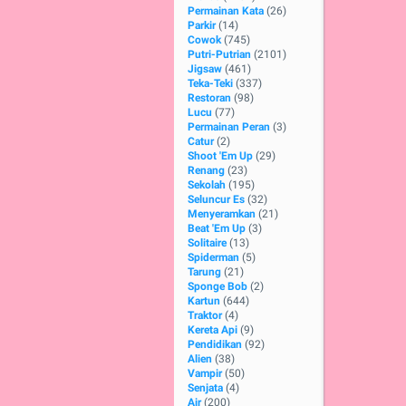
Permainan Kata
(26)
Parkir
(14)
Cowok
(745)
Putri-Putrian
(2101)
Jigsaw
(461)
Teka-Teki
(337)
Restoran
(98)
Lucu
(77)
Permainan Peran
(3)
Catur
(2)
Shoot 'Em Up
(29)
Renang
(23)
Sekolah
(195)
Seluncur Es
(32)
Menyeramkan
(21)
Beat 'Em Up
(3)
Solitaire
(13)
Spiderman
(5)
Tarung
(21)
Sponge Bob
(2)
Kartun
(644)
Traktor
(4)
Kereta Api
(9)
Pendidikan
(92)
Alien
(38)
Vampir
(50)
Senjata
(4)
Air
(200)