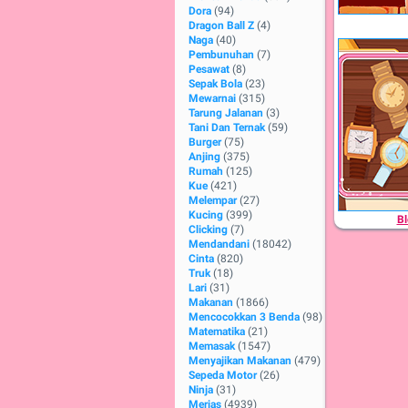
Dora
(94)
Dragon Ball Z
(4)
Naga
(40)
Pembunuhan
(7)
Pesawat
(8)
Sepak Bola
(23)
Mewarnai
(315)
Tarung Jalanan
(3)
Tani Dan Ternak
(59)
Burger
(75)
Anjing
(375)
Rumah
(125)
Kue
(421)
Melempar
(27)
Kucing
(399)
Bl
Clicking
(7)
Mendandani
(18042)
Cinta
(820)
Truk
(18)
Lari
(31)
Makanan
(1866)
Mencocokkan 3 Benda
(98)
Matematika
(21)
Memasak
(1547)
Menyajikan Makanan
(479)
Sepeda Motor
(26)
Ninja
(31)
Merias
(4939)