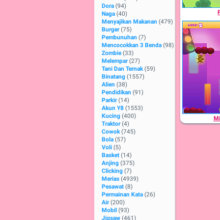
Dora
(94)
Naga
(40)
Menyajikan Makanan
(479)
Burger
(75)
Pembunuhan
(7)
Mencocokkan 3 Benda
(98)
Zombie
(33)
Melempar
(27)
Tani Dan Ternak
(59)
Binatang
(1557)
Alien
(38)
Pendidikan
(91)
Parkir
(14)
Akun Y8
(1553)
Kucing
(400)
Mi
Traktor
(4)
Cowok
(745)
Bola
(57)
Voli
(5)
Basket
(14)
Anjing
(375)
Clicking
(7)
Merias
(4939)
Pesawat
(8)
Permainan Kata
(26)
Air
(200)
Mobil
(93)
Jigsaw
(461)