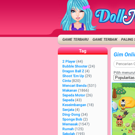
GAME TERBARU
GAME TERBAIK
PALING 
Tag
Gim Onli
2 Player
(44)
Bubble Shooter
(24)
Dragon Ball Z
(4)
Pilih menurut
Shoot 'Em Up
(29)
Cinta
(820)
Mencari Benda
(531)
Makanan
(1866)
Sepeda Motor
(26)
Sepeda
(43)
Keseimbangan
(18)
Senjata
(4)
Ding-Dong
(34)
Sponge Bob
(2)
Memasak
(1547)
Rumah
(125)
Sekolah
(195)