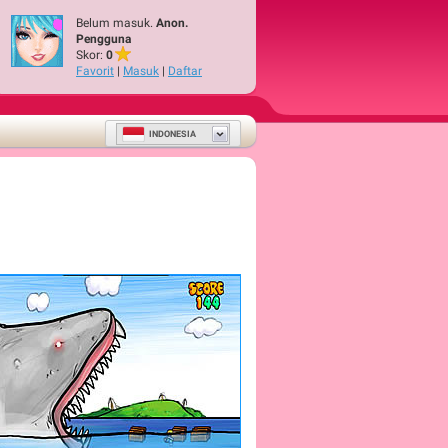
Belum masuk.
Anon.
Pengguna
Skor:
0
Favorit
|
Masuk
|
Daftar
INDONESIA