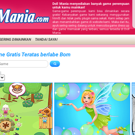
Doll Mania menyediakan banyak game perempuan
untuk kamu mainkan!
Game-game perempuan kami bisa dimainkan secara
gratis! Kebanyakan game kami sekarang menggunakan
html5 dan tidak perlu plugin sama sekali. Kami setiap jam
akan menambahkan game di website kami. Maka dari itu,
ayuk sering-sering datang untuk mencoba game dress up
dan game memasak yang terbaru, semua tersedia di Doll
Mania.
SERING DIMAINKAN
TANDAI SAYA!
ne Gratis Teratas berlabe Bom
: