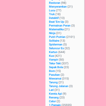
Restoran
(98)
Menyeramkan
(21)
Lucu
(77)
Truk
(18)
Detektif
(13)
Beat 'Em Up
(3)
Permainan Peran
(3)
Matematika
(21)
Ninja
(31)
Putri-Putrian
(2101)
Solitaire
(13)
Spiderman
(5)
Seluncur Es
(32)
Kartun
(644)
Kue
(421)
Vampir
(50)
Teka-Teki
(337)
Sepak Bola
(23)
Bom
(15)
Pasukan
(2)
Mewarnai
(315)
Tarung
(21)
Tarung Jalanan
(3)
Lari
(31)
Kereta Api
(9)
Renang
(23)
Catur
(2)
1 Pemain
(25555)