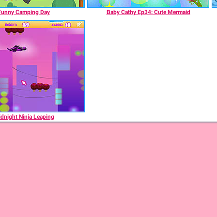
Funny Camping Day
Baby Cathy Ep34: Cute Mermaid
dnight Ninja Leaping