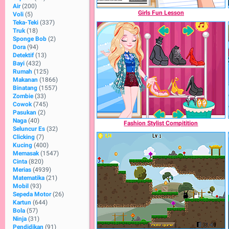
Air
(200)
Girls Fun Lesson
Voli
(5)
Teka-Teki
(337)
Truk
(18)
Sponge Bob
(2)
Dora
(94)
Detektif
(13)
Bayi
(432)
Rumah
(125)
Makanan
(1866)
Binatang
(1557)
Zombie
(33)
Cowok
(745)
Pasukan
(2)
Naga
(40)
Fashion Stylist Compitition
Seluncur Es
(32)
Clicking
(7)
Kucing
(400)
Memasak
(1547)
Cinta
(820)
Merias
(4939)
Matematika
(21)
Mobil
(93)
Sepeda Motor
(26)
Kartun
(644)
Bola
(57)
Ninja
(31)
Pendidikan
(91)