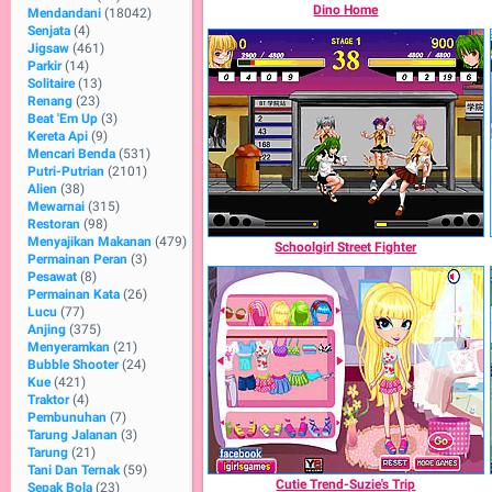
Dino Home
Mendandani
(18042)
Senjata
(4)
Jigsaw
(461)
Parkir
(14)
Solitaire
(13)
Renang
(23)
Beat 'Em Up
(3)
Kereta Api
(9)
Mencari Benda
(531)
Putri-Putrian
(2101)
Alien
(38)
Mewarnai
(315)
Restoran
(98)
Menyajikan Makanan
(479)
Schoolgirl Street Fighter
Permainan Peran
(3)
Pesawat
(8)
Permainan Kata
(26)
Lucu
(77)
Anjing
(375)
Menyeramkan
(21)
Bubble Shooter
(24)
Kue
(421)
Traktor
(4)
Pembunuhan
(7)
Tarung Jalanan
(3)
Tarung
(21)
Tani Dan Ternak
(59)
Cutie Trend-Suzie's Trip
Sepak Bola
(23)