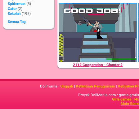
Spiderman
(5)
Catur
(2)
Sekolah
(195)
Semua Tag
2112 Cooperation - Chapter 2
Dollmania |
Unggah
|
Ketentuan Penggunaan
|
Kebijakan Pr
Proyek DollMania.com : game gratis,
Girls games
Иг
Main Game