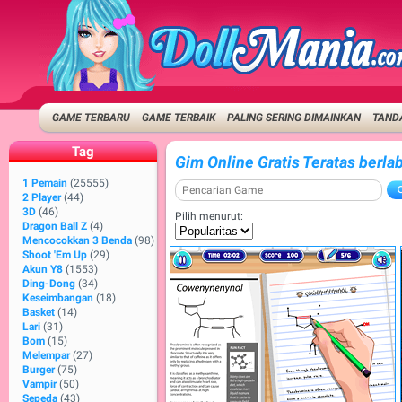
GAME TERBARU
GAME TERBAIK
PALING SERING DIMAINKAN
TANDA
Tag
Gim Online Gratis Teratas berlab
1 Pemain
(25555)
2 Player
(44)
3D
(46)
Pilih menurut:
Dragon Ball Z
(4)
Mencocokkan 3 Benda
(98)
Shoot 'Em Up
(29)
Akun Y8
(1553)
Ding-Dong
(34)
Keseimbangan
(18)
Basket
(14)
Lari
(31)
Bom
(15)
Melempar
(27)
Burger
(75)
Vampir
(50)
Sepeda
(43)